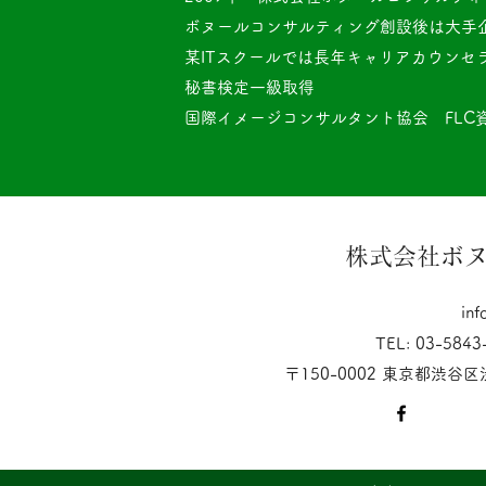
ボヌールコンサルティング創設後は大手
某ITスクールでは長年キャリアカウンセ
秘書検定一級取得
国際イメージコンサルタント協会 FLC
株式会社ボ
inf
TEL: 03-5843
〒150-0002 東京都渋谷