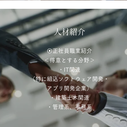
人材紹介
⦿正社員職業紹介
＜得意とする分野＞
・IT関連
（特に組込ソフトウェア開発・
アプリ開発企業）
・建築土木関連
・管理系、事務系