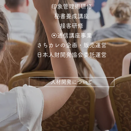
印象管理術研修
秘書養成講座
接客研修
⦿通信講座事業
さちカレの企画・販売運営
日本人財開発協会委託運営
人材開発について